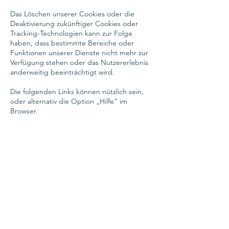
Das Löschen unserer Cookies oder die
Deaktivierung zukünftiger Cookies oder
Tracking-Technologien kann zur Folge
haben, dass bestimmte Bereiche oder
Funktionen unserer Dienste nicht mehr zur
Verfügung stehen oder das Nutzererlebnis
anderweitig beeinträchtigt wird.
Die folgenden Links können nützlich sein,
oder alternativ die Option „Hilfe“ im
Browser.
Cookie-Einstellungen in Firefox
Cookie-Einstellungen im Internet Explorer
Cookie-Einstellungen in Google Chrome
Cookie-Einstellungen in Safari (OS X)
Cookie-Einstellungen in Safari (iOS)